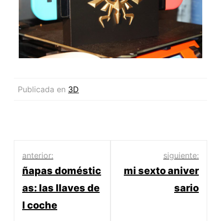
Publicada en
3D
anterior:
siguiente:
ñapas doméstic
mi sexto aniver
as: las llaves de
sario
l coche