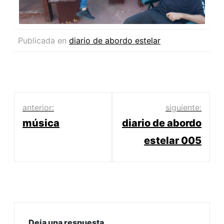
Publicada en
diario de abordo estelar
anterior:
siguiente:
música
diario de abordo
estelar 005
Deja una respuesta